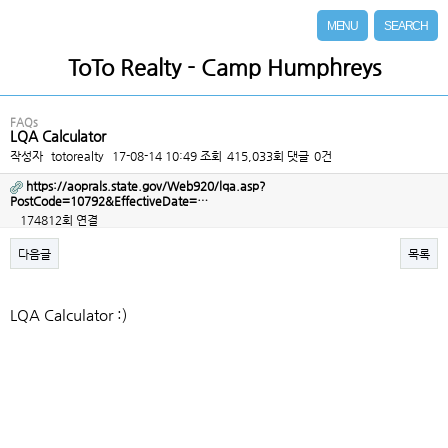
MENU
SEARCH
ToTo Realty - Camp Humphreys
FAQs
LQA Calculator
작성자
totorealty
17-08-14 10:49
조회
415,033회
댓글
0건
https://aoprals.state.gov/Web920/lqa.asp?
PostCode=10792&EffectiveDate=…
174812회 연결
다음글
목록
본문
LQA Calculator :)