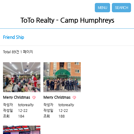
MENU
SEARCH
ToTo Realty - Camp Humphreys
Friend Ship
Total 89건
1 페이지
Merry Christmas
Merry Christmas
작성자
totorealty
작성자
totorealty
작성일
12-22
작성일
12-22
조회
184
조회
188