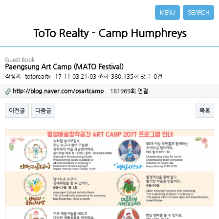
MENU
SEARCH
ToTo Realty - Camp Humphreys
Guest Book
Paengsung Art Camp (MATO Festival)
작성자
totorealty
17-11-03 21:03
조회
380,135회
댓글
0건
http://blog.naver.com/psartcamp
181969회 연결
이전글
다음글
목록
본문