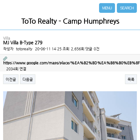
MENU
SEARCH
ToTo Realty - Camp Humphreys
Villa
MJ Villa B-Type 279
작성자
totorealty
20-06-11 14:25
조회
2,656회
댓글
0건
https://www.google.com/maps/place/%EA%B2%BD%EA%B8%B0%EB
2034회 연결
이전글
다음글
목록
본문